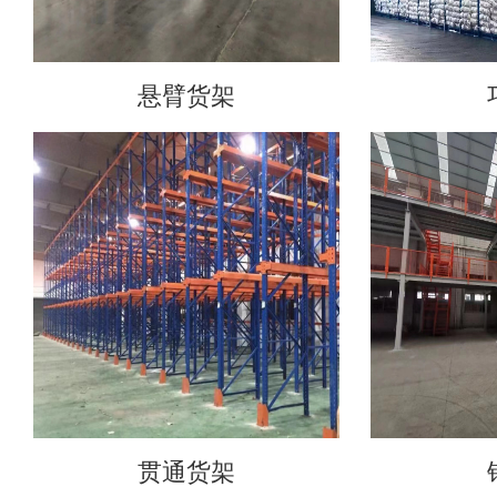
悬臂货架
贯通货架