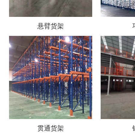
悬臂货架
贯通货架