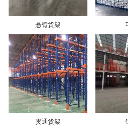
悬臂货架
贯通货架