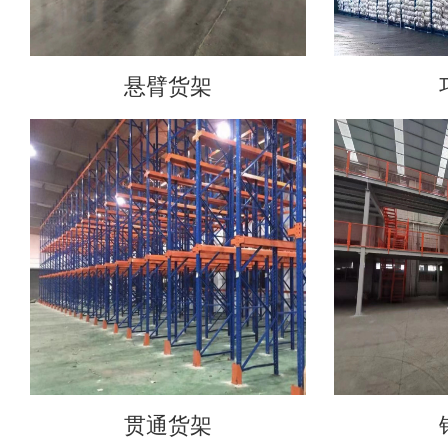
悬臂货架
贯通货架